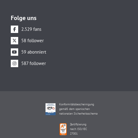
Folge uns
2.529 fans
58 follower
59 abonniert
587 follower
Konformitätsbescheinigung
gemäß dem spanischen
nationalen Sicherheitsschema
Zertifizierung
nach ISO/IEC
27001