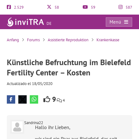
2.529
58
59
587
Menü
DE
Künstliche Befruchtung im Bielefeld Fertility Center – Kosten
Anfang
Forums
Assistierte Reproduktion
Krankenkasse
Künstliche Befruchtung im Bielefeld
Fertility Center – Kosten
Actualizado el 18/05/2020
9
4
Sandrina22
Hallo ihr Lieben,
wir sind ein Paar aus Bielefeld, das seit