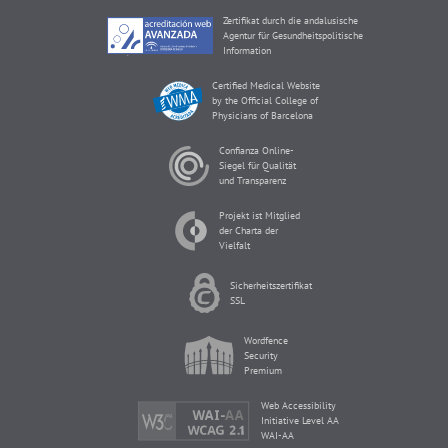
Zertifikat durch die andalusische
Agentur für Gesundheitspolitische
Information
Certified Medical Website
by the Official College of
Physicians of Barcelona
Confianza Online-
Siegel für Qualität
und Transparenz
Projekt ist Mitglied
der Charta der
Vielfalt
Sicherheitszertifikat
SSL
Wordfence
Security
Premium
Web Accessibility
Initiative Level AA
WAI-AA