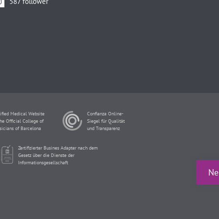
587 follower
ified Medical Website
Confianza Online-
he Official College of
Siegel für Qualität
sicians of Barcelona
und Transparenz
Zertifizierter Busines Adapter nach dem
Gesetz über die Dienste der
Informationsgesellschaft
Ne