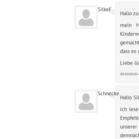
SilkeF
Hallo z
mein M
Kinder
gemacht
dass es 
Liebe G
30/10/2019 u
Schnecke
Hallo Si
ich les
Empfehl
unserer
demnächs