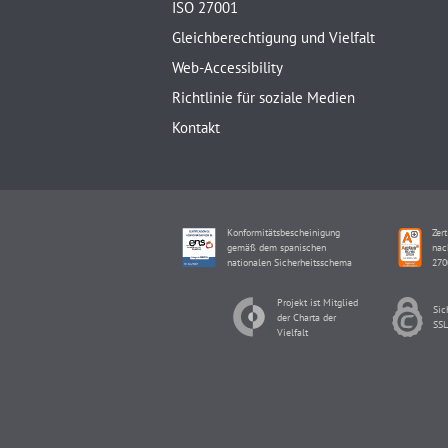
ISO 27001
Gleichberechtigung und Vielfalt
Web-Accessibility
Richtlinie für soziale Medien
Kontakt
Konformitätsbescheinigung
Zert
gemäß dem spanischen
nac
nationalen Sicherheitsschema
270
Projekt ist Mitglied
Sic
der Charta der
SSL
Vielfalt