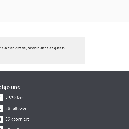
d dessen Arzt dar, sondern dient lediglich zu
olge uns
2.529 fans
58 follower
59 abonniert