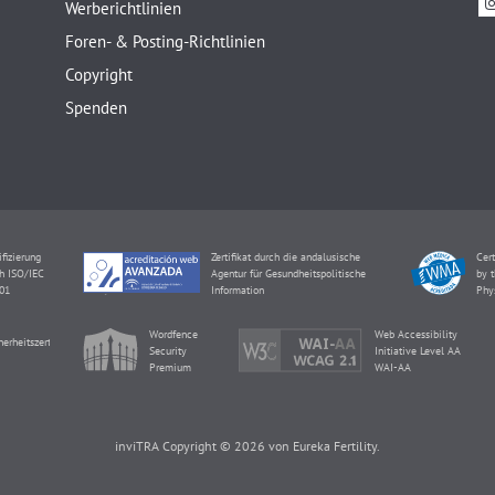
Werberichtlinien
Foren- & Posting-Richtlinien
Copyright
Spenden
ifizierung
Zertifikat durch die andalusische
Cert
h ISO/IEC
Agentur für Gesundheitspolitische
by t
01
Information
Phy
Wordfence
Web Accessibility
herheitszertifikat
Security
Initiative Level AA
Premium
WAI-AA
inviTRA Copyright © 2026 von Eureka Fertility.