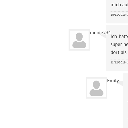
mich auf
15/11/2019 u
monie234
Ich hat
super n
dort als
11/12/2019 u
Emily