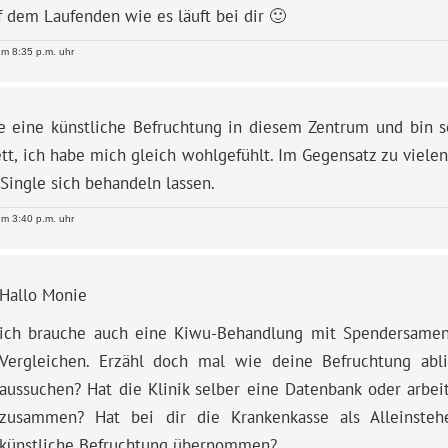
 dem Laufenden wie es läuft bei dir 🙂
m 8:35 p.m. uhr
te eine künstliche Befruchtung in diesem Zentrum und bin s
ett, ich habe mich gleich wohlgefühlt. Im Gegensatz zu viel
 Single sich behandeln lassen.
m 3:40 p.m. uhr
Hallo Monie
ich brauche auch eine Kiwu-Behandlung mit Spendersamen
Vergleichen. Erzähl doch mal wie deine Befruchtung abl
aussuchen? Hat die Klinik selber eine Datenbank oder arbe
zusammen? Hat bei dir die Krankenkasse als Alleinsteh
künstliche Befruchtung übernommen?