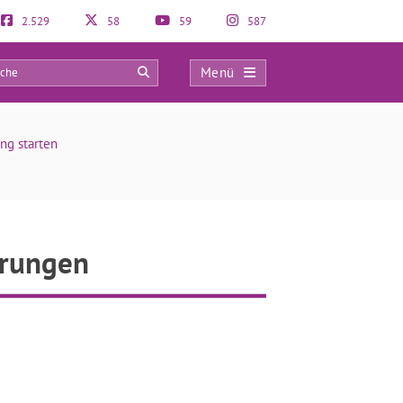
2.529
58
59
587
Menü
0
ng starten
hrungen