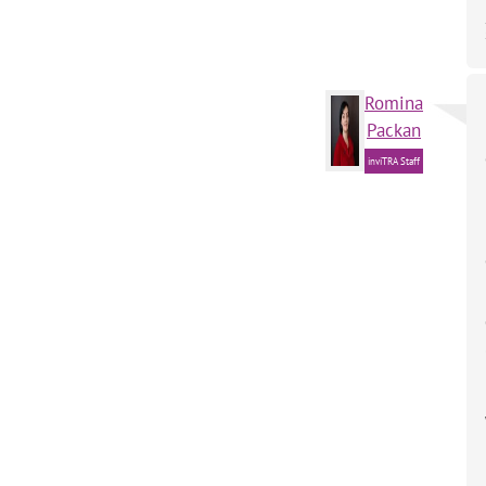
Romina
Packan
inviTRA Staff