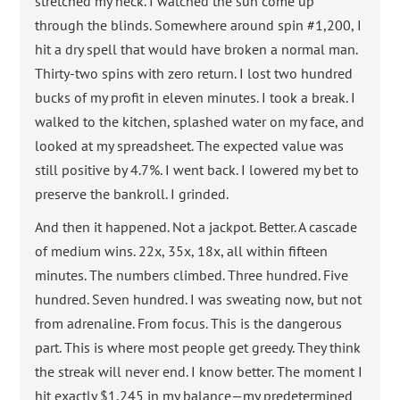
stretched my neck. I watched the sun come up
through the blinds. Somewhere around spin #1,200, I
hit a dry spell that would have broken a normal man.
Thirty-two spins with zero return. I lost two hundred
bucks of my profit in eleven minutes. I took a break. I
walked to the kitchen, splashed water on my face, and
looked at my spreadsheet. The expected value was
still positive by 4.7%. I went back. I lowered my bet to
preserve the bankroll. I grinded.
And then it happened. Not a jackpot. Better. A cascade
of medium wins. 22x, 35x, 18x, all within fifteen
minutes. The numbers climbed. Three hundred. Five
hundred. Seven hundred. I was sweating now, but not
from adrenaline. From focus. This is the dangerous
part. This is where most people get greedy. They think
the streak will never end. I know better. The moment I
hit exactly $1,245 in my balance—my predetermined