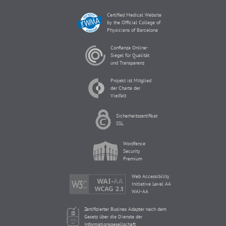
Certified Medical Website
by the Official College of
Physicians of Barcelona
Confianza Online-
Siegel für Qualität
und Transparenz
Projekt ist Mitglied
der Charta der
Vielfalt
Sicherheitszertifikat
SSL
Wordfence
Security
Premium
Web Accessibility
Initiative Level AA
WAI-AA
Zertifizierter Busines Adapter nach dem
Gesetz über die Dienste der
Informationsgesellschaft