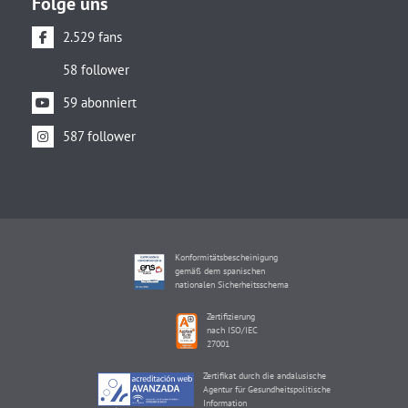
Folge uns
2.529 fans
58 follower
59 abonniert
587 follower
Konformitätsbescheinigung
gemäß dem spanischen
nationalen Sicherheitsschema
Zertifizierung
nach ISO/IEC
27001
Zertifikat durch die andalusische
Agentur für Gesundheitspolitische
Information