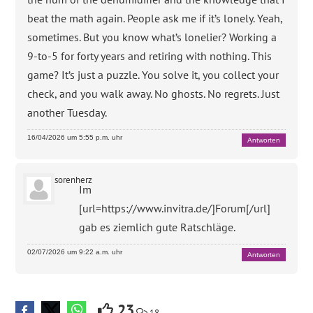
beat the math again. People ask me if it’s lonely. Yeah,
sometimes. But you know what’s lonelier? Working a
9-to-5 for forty years and retiring with nothing. This
game? It’s just a puzzle. You solve it, you collect your
check, and you walk away. No ghosts. No regrets. Just
another Tuesday.
16/04/2026 um 5:55 p.m. uhr
Antworten
sorenherz
Im
[url=https://www.invitra.de/]Forum[/url]
gab es ziemlich gute Ratschläge.
02/07/2026 um 9:22 a.m. uhr
Antworten
23
18