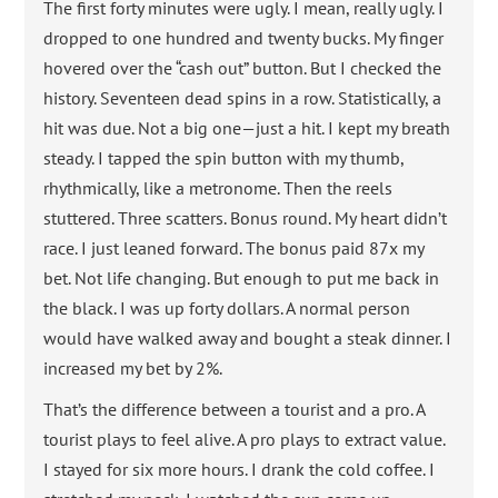
The first forty minutes were ugly. I mean, really ugly. I
dropped to one hundred and twenty bucks. My finger
hovered over the “cash out” button. But I checked the
history. Seventeen dead spins in a row. Statistically, a
hit was due. Not a big one—just a hit. I kept my breath
steady. I tapped the spin button with my thumb,
rhythmically, like a metronome. Then the reels
stuttered. Three scatters. Bonus round. My heart didn’t
race. I just leaned forward. The bonus paid 87x my
bet. Not life changing. But enough to put me back in
the black. I was up forty dollars. A normal person
would have walked away and bought a steak dinner. I
increased my bet by 2%.
That’s the difference between a tourist and a pro. A
tourist plays to feel alive. A pro plays to extract value.
I stayed for six more hours. I drank the cold coffee. I