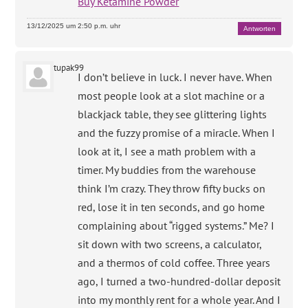
Buy Ketamine Powder
13/12/2025 um 2:50 p.m. uhr
Antworten
tupak99
I don’t believe in luck. I never have. When
most people look at a slot machine or a
blackjack table, they see glittering lights
and the fuzzy promise of a miracle. When I
look at it, I see a math problem with a
timer. My buddies from the warehouse
think I’m crazy. They throw fifty bucks on
red, lose it in ten seconds, and go home
complaining about “rigged systems.” Me? I
sit down with two screens, a calculator,
and a thermos of cold coffee. Three years
ago, I turned a two-hundred-dollar deposit
into my monthly rent for a whole year. And I