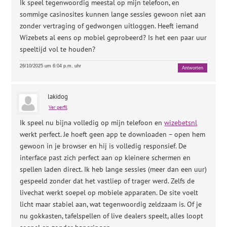
Ik speel tegenwoordig meestal op mijn telefoon, en
sommige casinosites kunnen lange sessies gewoon niet aan
zonder vertraging of gedwongen uitloggen. Heeft iemand
Wizebets al eens op mobiel geprobeerd? Is het een paar uur
speeltijd vol te houden?
26/10/2025 um 6:04 p.m. uhr
Antworten
lakidog
Ver perfil
Ik speel nu bijna volledig op mijn telefoon en
wizebetsnl
werkt perfect. Je hoeft geen app te downloaden – open hem
gewoon in je browser en hij is volledig responsief. De
interface past zich perfect aan op kleinere schermen en
spellen laden direct. Ik heb lange sessies (meer dan een uur)
gespeeld zonder dat het vastliep of trager werd. Zelfs de
livechat werkt soepel op mobiele apparaten. De site voelt
licht maar stabiel aan, wat tegenwoordig zeldzaam is. Of je
nu gokkasten, tafelspellen of live dealers speelt, alles loopt