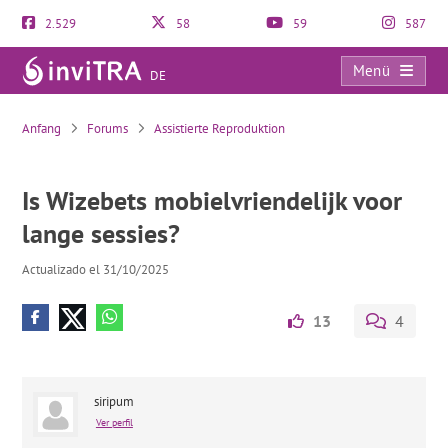
2.529
58
59
587
Menü
DE
Is Wizebets mobielvriendelijk voor lange sessies?
Anfang
Forums
Assistierte Reproduktion
Is Wizebets mobielvriendelijk voor
lange sessies?
Actualizado el 31/10/2025
13
4
siripum
Ver perfil