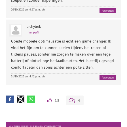
soepel en zonder haperingen.
26/10/2025 um 9:27 p.m. uhr
Antworten
archytrek
Ver perfil
Goede mobiele optimalisatie is echt een game-changer. Ik
vind het fijn om te kunnen spelen tijdens het reizen of
tijdens pauzes, zonder me zorgen te maken over een lege
batterij of plotselinge herlaadbeurten. Het is eerlijk gezegd
comfortabeler dan soms achter een pc te zitten.
31/10/2025 um 4:42 p.m. uhr
Antworten
13
4
HINTERLASSEN SIE EINEN KOMMENTAR