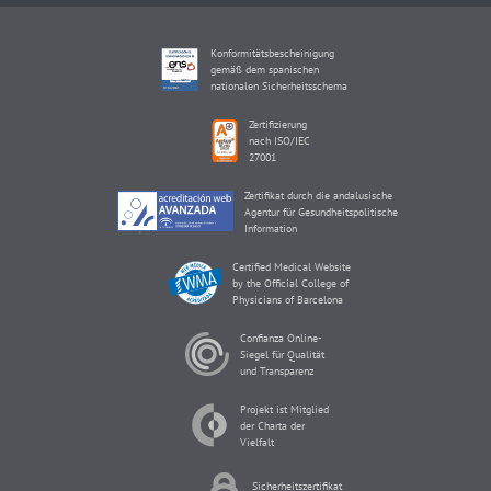
Konformitätsbescheinigung
gemäß dem spanischen
nationalen Sicherheitsschema
Zertifizierung
nach ISO/IEC
27001
Zertifikat durch die andalusische
Agentur für Gesundheitspolitische
Information
Certified Medical Website
by the Official College of
Physicians of Barcelona
Confianza Online-
Siegel für Qualität
und Transparenz
Projekt ist Mitglied
der Charta der
Vielfalt
Sicherheitszertifikat