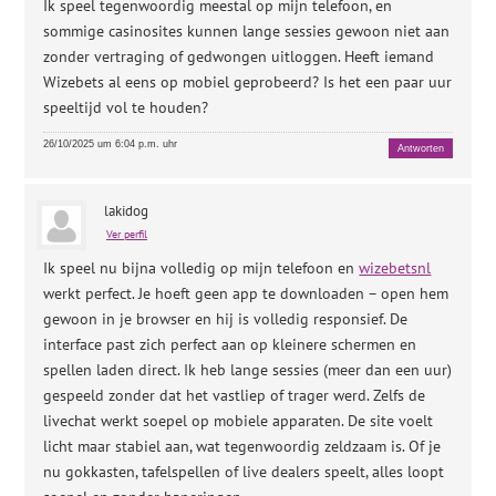
Ik speel tegenwoordig meestal op mijn telefoon, en
sommige casinosites kunnen lange sessies gewoon niet aan
zonder vertraging of gedwongen uitloggen. Heeft iemand
Wizebets al eens op mobiel geprobeerd? Is het een paar uur
speeltijd vol te houden?
26/10/2025 um 6:04 p.m. uhr
Antworten
lakidog
Ver perfil
Ik speel nu bijna volledig op mijn telefoon en
wizebetsnl
werkt perfect. Je hoeft geen app te downloaden – open hem
gewoon in je browser en hij is volledig responsief. De
interface past zich perfect aan op kleinere schermen en
spellen laden direct. Ik heb lange sessies (meer dan een uur)
gespeeld zonder dat het vastliep of trager werd. Zelfs de
livechat werkt soepel op mobiele apparaten. De site voelt
licht maar stabiel aan, wat tegenwoordig zeldzaam is. Of je
nu gokkasten, tafelspellen of live dealers speelt, alles loopt