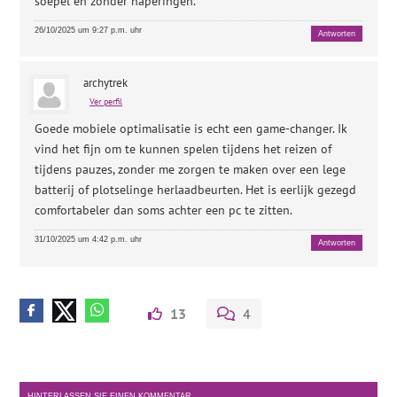
soepel en zonder haperingen.
26/10/2025 um 9:27 p.m. uhr
Antworten
archytrek
Ver perfil
Goede mobiele optimalisatie is echt een game-changer. Ik
vind het fijn om te kunnen spelen tijdens het reizen of
tijdens pauzes, zonder me zorgen te maken over een lege
batterij of plotselinge herlaadbeurten. Het is eerlijk gezegd
comfortabeler dan soms achter een pc te zitten.
31/10/2025 um 4:42 p.m. uhr
Antworten
13
4
HINTERLASSEN SIE EINEN KOMMENTAR