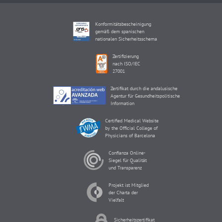
Konformitätsbescheinigung
gemäß dem spanischen
nationalen Sicherheitsschema
Zertifizierung
nach ISO/IEC
27001
Zertifikat durch die andalusische
Agentur für Gesundheitspolitische
Information
Certified Medical Website
by the Official College of
Physicians of Barcelona
Confianza Online-
Siegel für Qualität
und Transparenz
Projekt ist Mitglied
der Charta der
Vielfalt
Sicherheitszertifikat