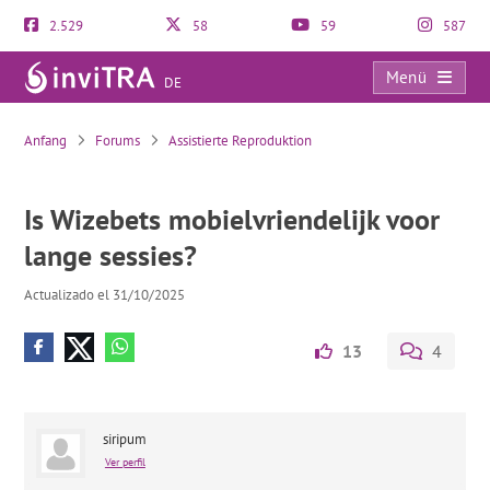
2.529
58
59
587
Menü
DE
Is Wizebets mobielvriendelijk voor lange sessies?
Anfang
Forums
Assistierte Reproduktion
Is Wizebets mobielvriendelijk voor
lange sessies?
Actualizado el 31/10/2025
13
4
siripum
Ver perfil