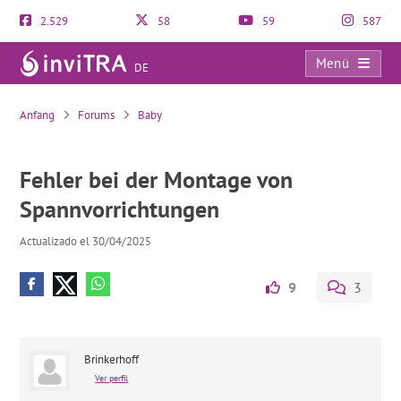
2.529
58
59
587
Menü
DE
Fehler bei der Montage von Spannvorrichtungen
Anfang
Forums
Baby
Fehler bei der Montage von
Spannvorrichtungen
Actualizado el 30/04/2025
9
3
Brinkerhoff
Ver perfil