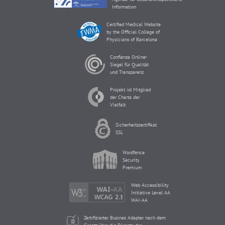
Information
Certified Medical Website
by the Official College of
Physicians of Barcelona
Confianza Online-
Siegel für Qualität
und Transparenz
Projekt ist Mitglied
der Charta der
Vielfalt
Sicherheitszertifikat
SSL
Wordfence
Security
Premium
Web Accessibility
Initiative Level AA
WAI-AA
Zertifizierter Busines Adapter nach dem