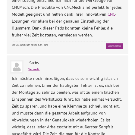
einer Lösung entschied ich mich für die Werkzeuge von
CNCMech. Die Produkte von CNCMech sind perfekt für jedes
Modell geeignet und helfen dank ihrer innovativen
CNC
-
Lösungen vor allem bei der genauen Einstellung der
Klammern. Dank dieser Pads konnten kleine Fehler, die
früher viel Zeit kosteten, vermieden werden.
30/04/2025 um 6:46 a.m. uhr
Antworten
Sachs
Ver perfil
Ich möchte noch hinzufügen, dass es sehr wichtig ist, sich
Zeit zu nehmen. Einer der häufigsten Fehler ist es, sich bei
der Montage zu sehr zu beeilen, was oft zu einem falschen
Einspannen des Werkstücks führt. Ich habe einmal versucht,
Zeit zu sparen, und habe eine Klemme zu schnell montiert,
und musste dann die gesamte Arbeit aufgrund von
Abweichungen in der Genauigkeit wiederholen. Es ist
wichtig, dass jeder Arbeitsschritt mit äußerster Sorgfalt
ausgeführt wird. Die Zeit, die man für die Kontrolle