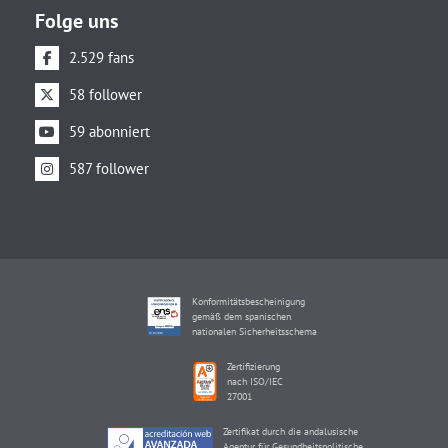
Folge uns
2.529 fans
58 follower
59 abonniert
587 follower
Konformitätsbescheinigung
gemäß dem spanischen
nationalen Sicherheitsschema
Zertifizierung
nach ISO/IEC
27001
Zertifikat durch die andalusische
Agentur für Gesundheitspolitische