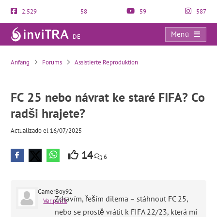
2.529
58
59
587
Menü
DE
FC 25 nebo návrat ke staré FIFA? Co radši hrajete?
Anfang
Forums
Assistierte Reproduktion
FC 25 nebo návrat ke staré FIFA? Co
radši hrajete?
Actualizado el 16/07/2025
14
6
GamerBoy92
Zdravím, řeším dilema – stáhnout FC 25,
Ver perfil
nebo se prostě vrátit k FIFA 22/23, která mi