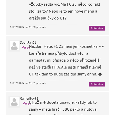
vždycky sedla víc. Má FC 25 něco, co fakt
stojí za to? Nebo je to jen nové menu a
dražší balíčky do UT?
16/07/2025 um 11:29 p.m. uhr
Antworten
SportFan01
Nazdar! Hele, FC 25 není jen kosmetika – v
Ver perfil
kariéře trenéra přibylo dost věcí, a
gameplay mi připadá o něco přirozenější
než ve starší FIFA. Ale jestli hraješ hlavně
UT, tak tam to bude zas ten samý grind. 🙂
16/07/2025 um 11:31 p.m. uhr
Antworten
GamerBoy92
UT už mě docela unavuje, každý rok to
Ver perfil
samý – meta hráči, SBC peklo a nulová