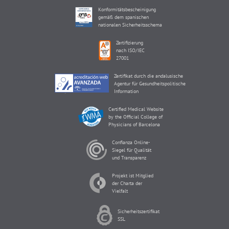
Konformitätsbescheinigung
gemäß dem spanischen
nationalen Sicherheitsschema
Zertifizierung
nach ISO/IEC
27001
Zertifikat durch die andalusische
Agentur für Gesundheitspolitische
Information
Certified Medical Website
by the Official College of
Physicians of Barcelona
Confianza Online-
Siegel für Qualität
und Transparenz
Projekt ist Mitglied
der Charta der
Vielfalt
Sicherheitszertifikat
SSL