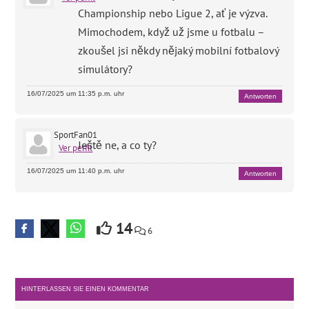
Championship nebo Ligue 2, ať je výzva.
Mimochodem, když už jsme u fotbalu –
zkoušel jsi někdy nějaký mobilní fotbalový
simulátory?
16/07/2025 um 11:35 p.m. uhr
Antworten
SportFan01
Ještě ne, a co ty?
Ver perfil
16/07/2025 um 11:40 p.m. uhr
Antworten
14
6
HINTERLASSEN SIE EINEN KOMMENTAR