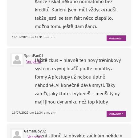
šance získat někoho normálního bez
kreditů. Kariéru jsem měl vždycky radši,
takže jestli se tam fakt něco zlepšilo,
možná tomu ještě dám šanci.
16/07/2025 um 11:31 p.m. uhr
Antworten
SportFan01
Určitě zkus – hlavně ten nový tréninkový
Ver perfil
systém a vývoj hráčů podle morálky a
formy. A přestupy už nejsou úplně
náhodné, AI konečně dává smysl. Taky
záleží, jaký klub si vybereš – menší týmy
mají jinou dynamiku než top kluby.
16/07/2025 um 11:34 p.m. uhr
Antworten
GamerBoy92
To zní slibně. Já obvykle začínám někde v
Ver perfil