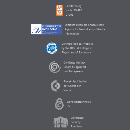
Zertifizierung
nach ISO/IEC
27001
Zertifikat durch die andalusische
Agentur für Gesundheitspolitische
Information
Certified Medical Website
by the Official College of
Physicians of Barcelona
Confianza Online-
Siegel für Qualität
und Transparenz
Projekt ist Mitglied
der Charta der
Vielfalt
Sicherheitszertifikat
SSL
Wordfence
Security
Premium