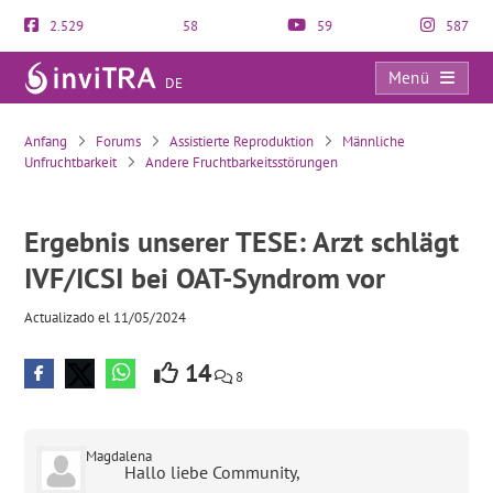
2.529
58
59
587
Menü
DE
Ergebnis unserer TESE: Arzt schlägt IVF/ICSI bei OAT-Syndrom vor
Anfang
Forums
Assistierte Reproduktion
Männliche
Unfruchtbarkeit
Andere Fruchtbarkeitsstörungen
Ergebnis unserer TESE: Arzt schlägt
IVF/ICSI bei OAT-Syndrom vor
Actualizado el 11/05/2024
14
8
Magdalena
Hallo liebe Community,