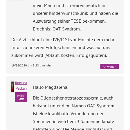
mein Mann und ich waren neulich in
unserer Kinderwunschklinik und haben die
Auswertung seiner TESE bekommen.
Ergebnis: OAT-Syndrom.
Der Arzt schlägt eine IVF/ICSI vor. Möchte gern mehr
Infos zu unseren Erfolgschancen und was auf uns
zukommen wird (Ablauf, Kosten, Erfolgsquoten).
19/12/2020 um 1:23 p.m. uhr
Antworten
Romina
Hallo Magdalena,
Packan
inviTRA
Die Oligoasthenoteratozoospermie, auch
Staff
bekannt unter dem Namen OAT-Syndrom,
ist eine krankhafte Veränderung der
Spermien in welchem 3 Samenmerkmale
betroffen sind: Die Menge, Motilität und