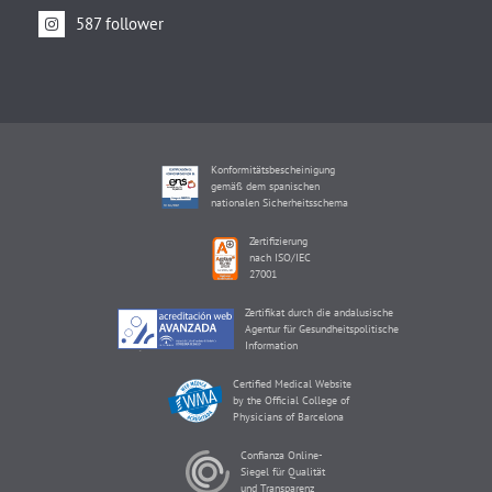
587 follower
Konformitätsbescheinigung
gemäß dem spanischen
nationalen Sicherheitsschema
Zertifizierung
nach ISO/IEC
27001
Zertifikat durch die andalusische
Agentur für Gesundheitspolitische
Information
Certified Medical Website
by the Official College of
Physicians of Barcelona
Confianza Online-
Siegel für Qualität
und Transparenz