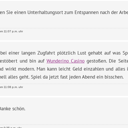
en Sie einen Unterhaltungsort zum Entspannen nach der Arbe
m 11:07 p.m. uhr
 bei einer langen Zugfahrt plötzlich Lust gehabt auf was S
estöbert und bin auf
Wunderino Casino
gestoßen. Die Seite
nd wirkt modern. Man kann leicht Geld einzahlen und alles is
ell alles geht. Spiel da jetzt fast jeden Abend ein bisschen.
m 11:08 p.m. uhr
Danke schön.
m 9:35 p.m. uhr