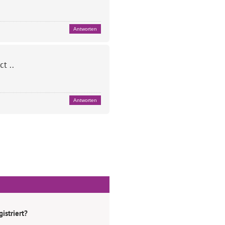
Antworten
t ..
Antworten
istriert?