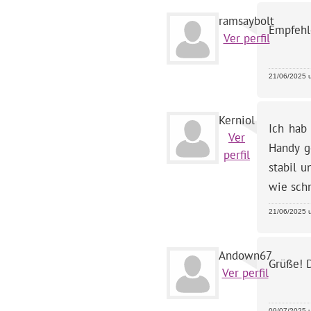
ramsaybolt
Empfehl
Ver perfil
21/06/2025 u
Kerniol
Ich hab
Ver
Handy g
perfil
stabil u
wie schn
21/06/2025 u
Andown67
Grüße! 
Ver perfil
09/07/2025 u