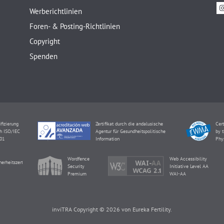
Werberichtlinien
Foren- & Posting-Richtlinien
Copyright
Spenden
ifizierung
Zertifikat durch die andalusische
Cert
h ISO/IEC
Agentur für Gesundheitspolitische
by t
01
Information
Phy
Wordfence
Web Accessibility
herheitszertifikat
Security
Initiative Level AA
Premium
WAI-AA
inviTRA Copyright © 2026 von Eureka Fertility.