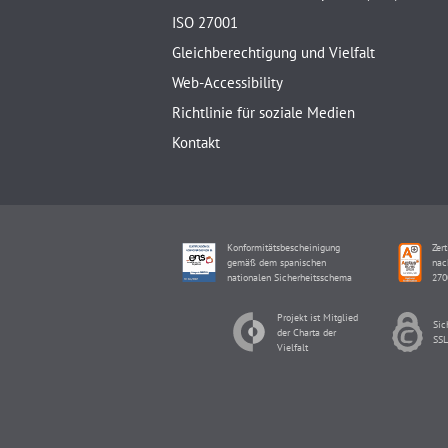
ISO 27001
Gleichberechtigung und Vielfalt
Web-Accessibility
Richtlinie für soziale Medien
Kontakt
Konformitätsbescheinigung
Zert
gemäß dem spanischen
nac
nationalen Sicherheitsschema
270
Projekt ist Mitglied
Sic
der Charta der
SSL
Vielfalt