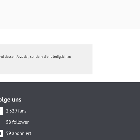
d dessen Arzt dar, sondern dient lediglich zu
olge uns
2.529 fans
58 follower
59 abonniert