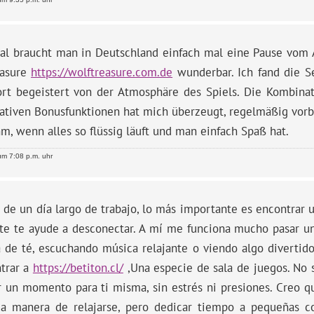
l braucht man in Deutschland einfach mal eine Pause vom Al
easure
https://wolftreasure.com.de
wunderbar. Ich fand die S
ort begeistert von der Atmosphäre des Spiels. Die Kombin
ativen Bonusfunktionen hat mich überzeugt, regelmäßig vorbe
, wenn alles so flüssig läuft und man einfach Spaß hat.
m 7:08 p.m. uhr
de un día largo de trabajo, lo más importante es encontrar u
te te ayude a desconectar. A mí me funciona mucho pasar un
a de té, escuchando música relajante o viendo algo diverti
ntrar a
https://betiton.cl/
,Una especie de sala de juegos. No se
r un momento para ti misma, sin estrés ni presiones. Creo 
ia manera de relajarse, pero dedicar tiempo a pequeñas c