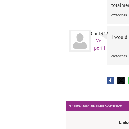
totalmen
07/10/2025 u
Carll932
I would 
Ver
perfil
09/10/2025 u
HINTERLASSEN SIE EINEN KOMMENTAR
Einl