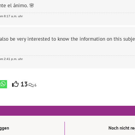
te el ánimo. 🌸
m 8:17 a.m. uhr
also be very interested to know the information on this subjec
m 2:41 p.m. uhr
13
6
oggen
Noch nicht reg