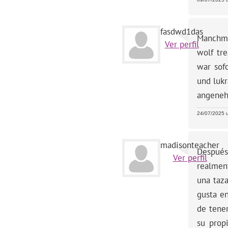
fasdwd1das
Manchma
Ver perfil
wolf tr
war sof
und lukr
angenehm
24/07/2025 u
madisonteacher
Después 
Ver perfil
realmen
una taz
gusta e
de tene
su prop