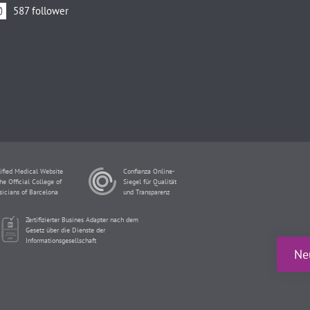
587 follower
ified Medical Website
Confianza Online-
he Official College of
Siegel für Qualität
sicians of Barcelona
und Transparenz
Zertifizierter Busines Adapter nach dem
Gesetz über die Dienste der
Informationsgesellschaft
Ne