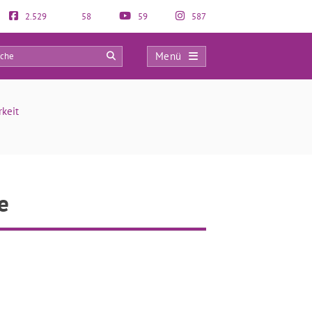
2.529
58
59
587
Menü
0
keit
e