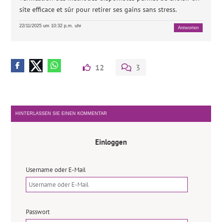
site efficace et sûr pour retirer ses gains sans stress.
22/11/2025 um 10:32 p.m. uhr
Antworten
12
3
HINTERLASSEN SIE EINEN KOMMENTAR
Einloggen
Username oder E-Mail
Passwort