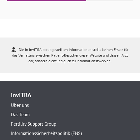
Die in inviTRA bereitgestellten Informationen stellt keinen Ersatz für
das Verhältnis zwischen Patient/Besucher dieser Website und dessen Arzt
dar, sondern dient lediglich zu Informationszwecken.
inviTRA
Über uns
Das Team
Fertility Support Group
Informationssicherheitspolitik (ENS)