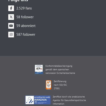
2.529 fans
58 follower
59 abonniert
587 follower
Konformitätsbescheinigung
gemäß dem spanischen
nationalen Sicherheitsschema
Zertifizierung
nach ISO/IEC
27001
Zertifikat durch die andalusische
Agentur für Gesundheitspolitische
Information