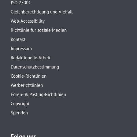
ISO 27001
Gleichberechtigung und Vielfalt
Web-Accessibility
Richtlinie für soziale Medien
Kontakt
Impressum
Redaktionelle Arbeit
Datenschutzbestimmung
Cookie-Richtlinien
Werberichtlinien
Foren- & Posting-Richtlinien
Copyright
Spenden
Folge uns