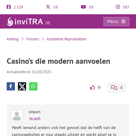
2.529
58
59
587
Menü
DE
Casino’s die modern aanvoelen
Anfang
Forums
Assistierte Reproduktion
Casino’s die modern aanvoelen
Actualizado el 15/10/2025
9
4
siripum
Ver perfil
Heeft iemand anders ook het gevoel dat de helft van de
casinowebsites er nog steeds uitziet en werkt alsof ze in