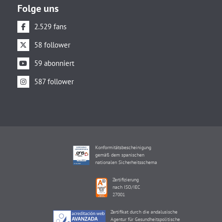
Folge uns
2.529 fans
58 follower
59 abonniert
587 follower
Konformitätsbescheinigung
gemäß dem spanischen
nationalen Sicherheitsschema
Zertifizierung
nach ISO/IEC
27001
Zertifikat durch die andalusische
Agentur für Gesundheitspolitische