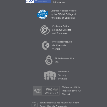
Information
Certified Medical Website
by the Official College of
Physicians of Barcelona
Confianza Online-
Siegel für Qualität
und Transparenz
Projekt ist Mitglied
der Charta der
Vielfalt
Sicherheitszertifikat
SSL
Wordfence
Security
Premium
Web Accessibility
Initiative Level AA
WAI-AA
Zertifizierter Busines Adapter nach dem
Gesetz über die Dienste der