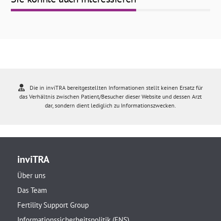
Die in inviTRA bereitgestellten Informationen stellt keinen Ersatz für
das Verhältnis zwischen Patient/Besucher dieser Website und dessen Arzt
dar, sondern dient lediglich zu Informationszwecken.
inviTRA
Über uns
Das Team
Fertility Support Group
Informationssicherheitspolitik (ENS)