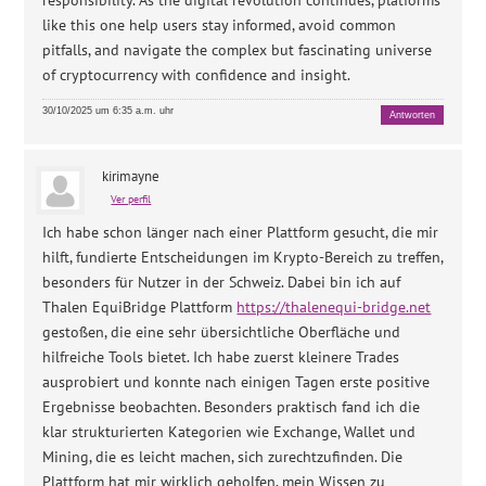
responsibility. As the digital revolution continues, platforms
like this one help users stay informed, avoid common
pitfalls, and navigate the complex but fascinating universe
of cryptocurrency with confidence and insight.
30/10/2025 um 6:35 a.m. uhr
Antworten
kirimayne
Ver perfil
Ich habe schon länger nach einer Plattform gesucht, die mir
hilft, fundierte Entscheidungen im Krypto-Bereich zu treffen,
besonders für Nutzer in der Schweiz. Dabei bin ich auf
Thalen EquiBridge Plattform
https://thalenequi-bridge.net
gestoßen, die eine sehr übersichtliche Oberfläche und
hilfreiche Tools bietet. Ich habe zuerst kleinere Trades
ausprobiert und konnte nach einigen Tagen erste positive
Ergebnisse beobachten. Besonders praktisch fand ich die
klar strukturierten Kategorien wie Exchange, Wallet und
Mining, die es leicht machen, sich zurechtzufinden. Die
Plattform hat mir wirklich geholfen, mein Wissen zu