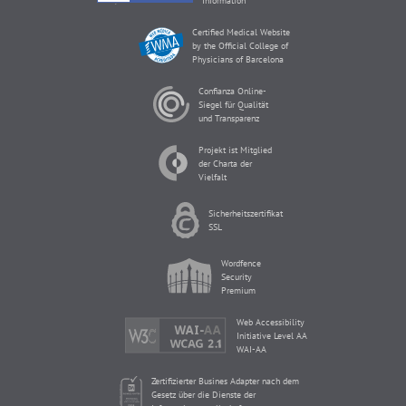
Information
Certified Medical Website
by the Official College of
Physicians of Barcelona
Confianza Online-
Siegel für Qualität
und Transparenz
Projekt ist Mitglied
der Charta der
Vielfalt
Sicherheitszertifikat
SSL
Wordfence
Security
Premium
Web Accessibility
Initiative Level AA
WAI-AA
Zertifizierter Busines Adapter nach dem
Gesetz über die Dienste der