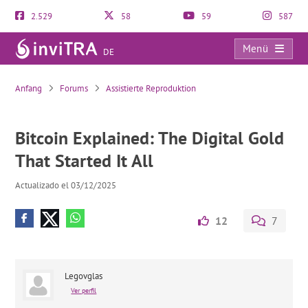
2.529
58
59
587
Menü
DE
Bitcoin Explained: The Digital Gold That Started It All
Anfang
Forums
Assistierte Reproduktion
Bitcoin Explained: The Digital Gold
That Started It All
Actualizado el 03/12/2025
12
7
Legovglas
Ver perfil