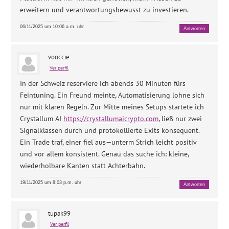
erweitern und verantwortungsbewusst zu investieren.
06/11/2025 um 10:06 a.m. uhr
Antworten
vooccie
Ver perfil
In der Schweiz reserviere ich abends 30 Minuten fürs
Feintuning. Ein Freund meinte, Automatisierung lohne sich
nur mit klaren Regeln. Zur Mitte meines Setups startete ich
Crystallum AI
https://crystallumaicrypto.com
, ließ nur zwei
Signalklassen durch und protokollierte Exits konsequent.
Ein Trade traf, einer fiel aus—unterm Strich leicht positiv
und vor allem konsistent. Genau das suche ich: kleine,
wiederholbare Kanten statt Achterbahn.
19/11/2025 um 8:03 p.m. uhr
Antworten
tupak99
Ver perfil