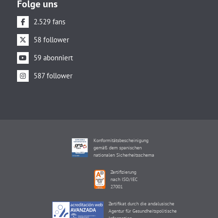
Folge uns
2.529 fans
58 follower
59 abonniert
587 follower
Konformitätsbescheinigung
gemäß dem spanischen
nationalen Sicherheitsschema
Zertifizierung
nach ISO/IEC
27001
Zertifikat durch die andalusische
Agentur für Gesundheitspolitische