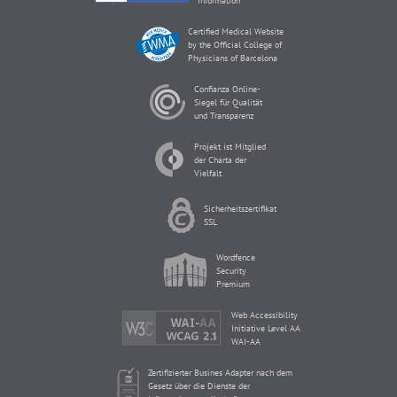
Information
Certified Medical Website
by the Official College of
Physicians of Barcelona
Confianza Online-
Siegel für Qualität
und Transparenz
Projekt ist Mitglied
der Charta der
Vielfalt
Sicherheitszertifikat
SSL
Wordfence
Security
Premium
Web Accessibility
Initiative Level AA
WAI-AA
Zertifizierter Busines Adapter nach dem
Gesetz über die Dienste der