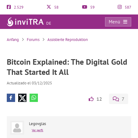
2.529
58
59
587
Menü
DE
Bitcoin Explained: The Digital Gold That Started It All
Anfang
Forums
Assistierte Reproduktion
Bitcoin Explained: The Digital Gold
That Started It All
Actualizado el 03/12/2025
12
7
Legovglas
Ver perfil