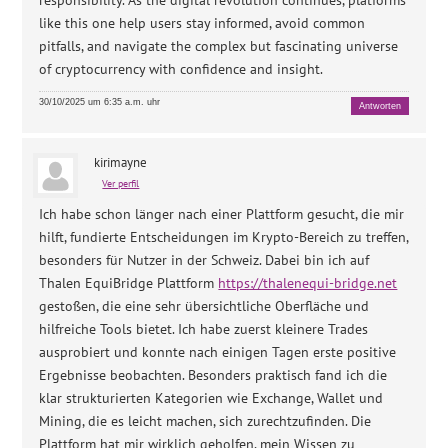
responsibility. As the digital revolution continues, platforms
like this one help users stay informed, avoid common
pitfalls, and navigate the complex but fascinating universe
of cryptocurrency with confidence and insight.
30/10/2025 um 6:35 a.m. uhr
Antworten
kirimayne
Ver perfil
Ich habe schon länger nach einer Plattform gesucht, die mir
hilft, fundierte Entscheidungen im Krypto-Bereich zu treffen,
besonders für Nutzer in der Schweiz. Dabei bin ich auf
Thalen EquiBridge Plattform
https://thalenequi-bridge.net
gestoßen, die eine sehr übersichtliche Oberfläche und
hilfreiche Tools bietet. Ich habe zuerst kleinere Trades
ausprobiert und konnte nach einigen Tagen erste positive
Ergebnisse beobachten. Besonders praktisch fand ich die
klar strukturierten Kategorien wie Exchange, Wallet und
Mining, die es leicht machen, sich zurechtzufinden. Die
Plattform hat mir wirklich geholfen, mein Wissen zu