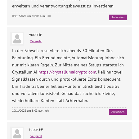
erweitern und verantwortungsbewusst zu investieren.
06/11/2025 um 10:06 a.m. uhr
Antworten
vooccie
Ver perfil
In der Schweiz reserviere ich abends 30 Minuten fürs
Feintuning. Ein Freund meinte, Automatisierung lohne sich
nur mit klaren Regeln. Zur Mitte meines Setups startete ich
Crystallum AI
https://crystallumaicrypto.com
, ließ nur zwei
Signalklassen durch und protokollierte Exits konsequent.
Ein Trade traf, einer fiel aus—unterm Strich leicht positiv
und vor allem konsistent. Genau das suche ich: kleine,
wiederholbare Kanten statt Achterbahn.
19/11/2025 um 8:03 p.m. uhr
Antworten
tupak99
Ver perfil