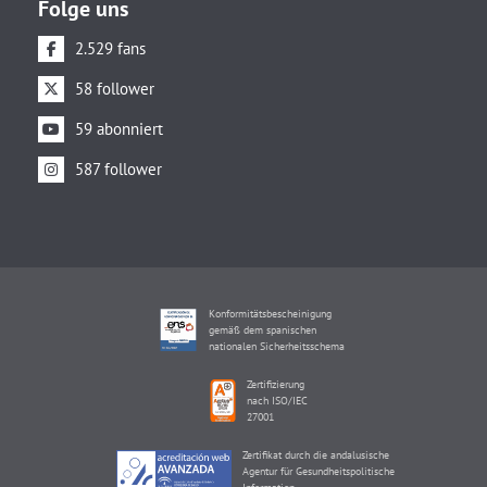
Folge uns
2.529 fans
58 follower
59 abonniert
587 follower
Konformitätsbescheinigung
gemäß dem spanischen
nationalen Sicherheitsschema
Zertifizierung
nach ISO/IEC
27001
Zertifikat durch die andalusische
Agentur für Gesundheitspolitische