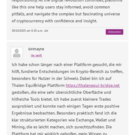
responsibility. As the digital revolution continues, platforms
like this one help users stay informed, avoid common
pitfalls, and navigate the complex but fascinating universe
of cryptocurrency with confidence and insight.
30/10/2025 um 6:35 a.m. uhr
Antworten
kirimayne
Ver perfil
Ich habe schon länger nach einer Plattform gesucht, die mir
hilft, fundierte Entscheidungen im Krypto-Bereich zu treffen,
besonders für Nutzer in der Schweiz. Dabei bin ich auf
Thalen EquiBridge Plattform
https://thalenequi-bridge.net
gestoßen, die eine sehr übersichtliche Oberfläche und
hilfreiche Tools bietet. Ich habe zuerst kleinere Trades
ausprobiert und konnte nach einigen Tagen erste positive
Ergebnisse beobachten. Besonders praktisch fand ich die
klar strukturierten Kategorien wie Exchange, Wallet und
Mining, die es leicht machen, sich zurechtzufinden. Die
Plattform hat mir wirklich geholfen, mein Wissen zu