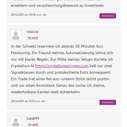
erweitern und verantwortungsbewusst zu investieren.
06/11/2025 um 10:06 a.m. uhr
Antworten
vooccie
Ver perfil
In der Schweiz reserviere ich abends 30 Minuten fürs
Feintuning. Ein Freund meinte, Automatisierung lohne sich
nur mit klaren Regeln. Zur Mitte meines Setups startete ich
Crystallum AI
https://crystallumaicrypto.com
, ließ nur zwei
Signalklassen durch und protokollierte Exits konsequent.
Ein Trade traf, einer fiel aus—unterm Strich leicht positiv
und vor allem konsistent. Genau das suche ich: kleine,
wiederholbare Kanten statt Achterbahn.
19/11/2025 um 8:03 p.m. uhr
Antworten
tupak99
Ver perfil