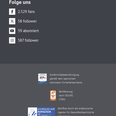
Folge uns
2.529 fans
58 follower
59 abonniert
587 follower
Konformitätsbescheinigung
gemäß dem spanischen
nationalen Sicherheitsschema
Zertifizierung
nach ISO/IEC
27001
Zertifikat durch die andalusische
Agentur für Gesundheitspolitische