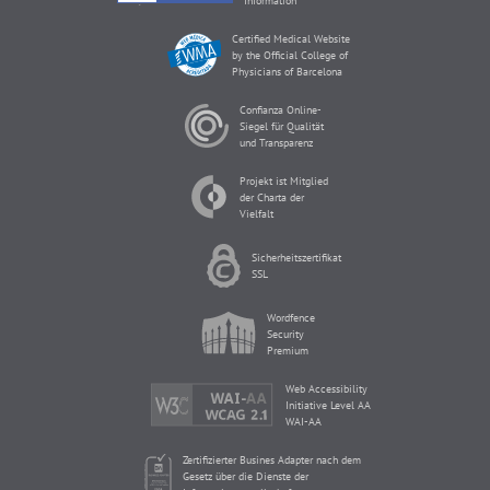
Information
Certified Medical Website
by the Official College of
Physicians of Barcelona
Confianza Online-
Siegel für Qualität
und Transparenz
Projekt ist Mitglied
der Charta der
Vielfalt
Sicherheitszertifikat
SSL
Wordfence
Security
Premium
Web Accessibility
Initiative Level AA
WAI-AA
Zertifizierter Busines Adapter nach dem
Gesetz über die Dienste der