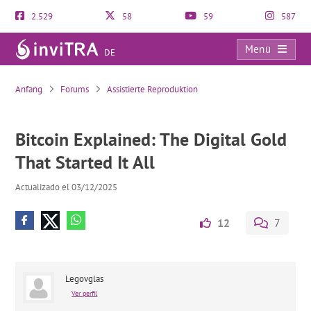
2.529
58
59
587
Menü
DE
Bitcoin Explained: The Digital Gold That Started It All
Anfang
Forums
Assistierte Reproduktion
Bitcoin Explained: The Digital Gold
That Started It All
Actualizado el 03/12/2025
12
7
Legovglas
Ver perfil