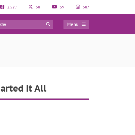
2.529
58
59
587
Menü
0
arted It All