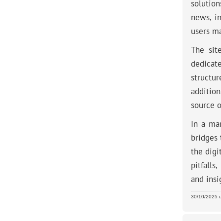
solutio
news, in
users ma
The sit
dedicate
structu
additio
source o
In a mar
bridges 
the digi
pitfall
and insi
30/10/2025 u