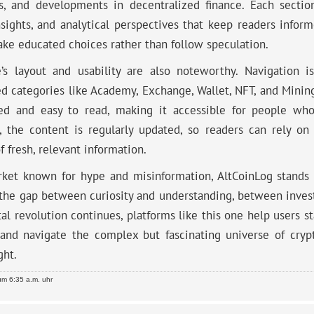
ns, and developments in decentralized finance. Each sectio
sights, and analytical perspectives that keep readers inform
ke educated choices rather than follow speculation.
e’s layout and usability are also noteworthy. Navigation i
d categories like Academy, Exchange, Wallet, NFT, and Mining
red and easy to read, making it accessible for people wh
n, the content is regularly updated, so readers can rely on
f fresh, relevant information.
ket known for hype and misinformation, AltCoinLog stands ou
the gap between curiosity and understanding, between invest
tal revolution continues, platforms like this one help users
s, and navigate the complex but fascinating universe of cry
ght.
m 6:35 a.m. uhr