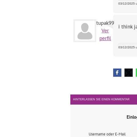
03/12/2025 u
tupak99
i think 
Ver
perfil
03/12/2025 u
HINTERLASSEN SIE EINEN KOMMENTAR
Einl
Username oder E-Mail