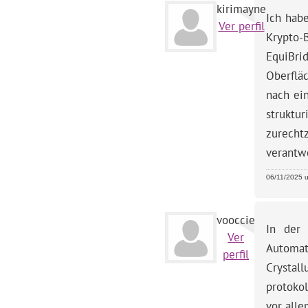
kirimayne
Ich habe
Ver perfil
Krypto-
EquiBri
Oberfläc
nach ein
struktu
zurecht
verantw
06/11/2025 u
vooccie
In der 
Ver
Automat
perfil
Crysta
protokol
vor alle