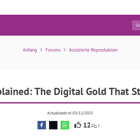
5
n Explained: The Digital Gold That Started It All
Anfang
Forums
Assistierte Reproduktion
lained: The Digital Gold That St
Actualizado el 03/12/2025
12
7