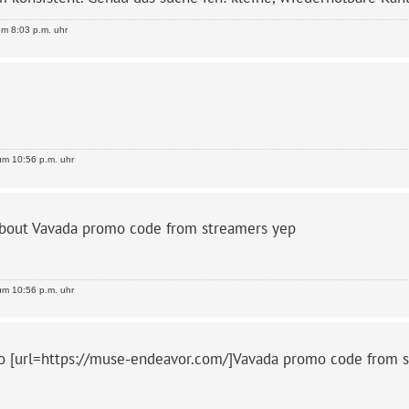
m 8:03 p.m. uhr
m 10:56 p.m. uhr
about
Vavada promo code from streamers yep
m 10:56 p.m. uhr
so [url=https://muse-endeavor.com/]Vavada promo code from s