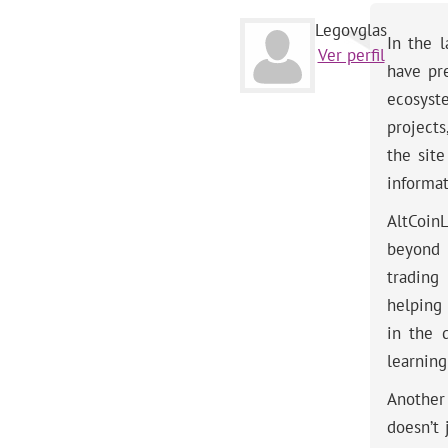
Legovglas
In the 
Ver perfil
have pr
ecosyst
projects
the sit
informat
AltCoin
beyond 
trading
helping
in the 
learning
Another
doesn’t