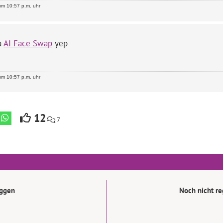
m 10:57 p.m. uhr
ja
AI Face Swap
yep
m 10:57 p.m. uhr
12
7
oggen
Noch nicht reg