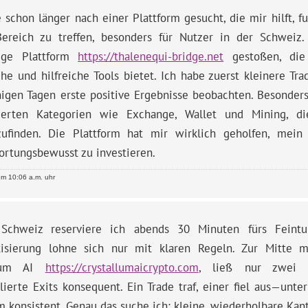
 schon länger nach einer Plattform gesucht, die mir hilft, 
Bereich zu treffen, besonders für Nutzer in der Schweiz.
dge Plattform
https://thalenequi-bridge.net
gestoßen, die 
he und hilfreiche Tools bietet. Ich habe zuerst kleinere Tr
igen Tagen erste positive Ergebnisse beobachten. Besonders 
rierten Kategorien wie Exchange, Wallet und Mining, d
zufinden. Die Plattform hat mir wirklich geholfen, mei
ortungsbewusst zu investieren.
m 10:06 a.m. uhr
Schweiz reserviere ich abends 30 Minuten fürs Feintu
isierung lohne sich nur mit klaren Regeln. Zur Mitte m
llum AI
https://crystallumaicrypto.com
, ließ nur zwei S
lierte Exits konsequent. Ein Trade traf, einer fiel aus—unte
m konsistent. Genau das suche ich: kleine, wiederholbare Kan