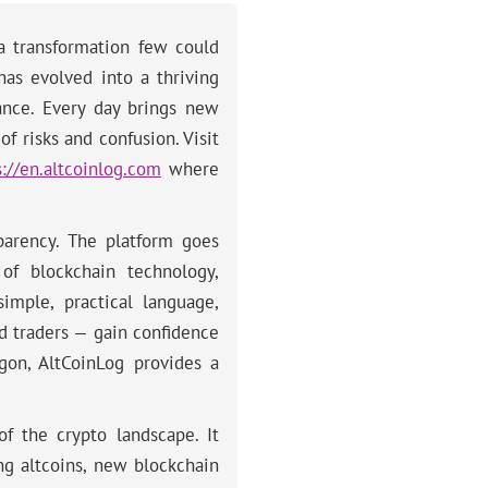
 a transformation few could
as evolved into a thriving
nance. Every day brings new
of risks and confusion. Visit
s://en.altcoinlog.com
where
parency. The platform goes
of blockchain technology,
simple, practical language,
d traders — gain confidence
gon, AltCoinLog provides a
of the crypto landscape. It
ng altcoins, new blockchain