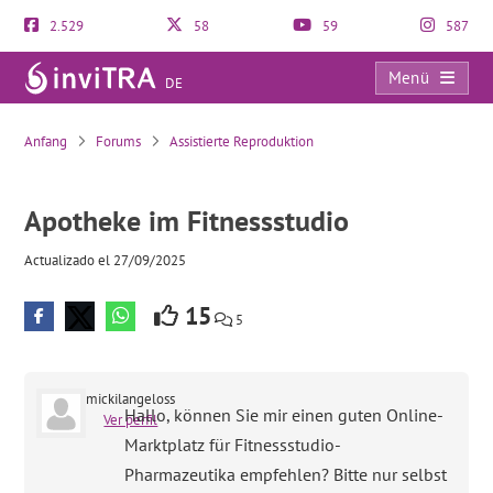
2.529
58
59
587
Menü
DE
Apotheke im Fitnessstudio
Anfang
Forums
Assistierte Reproduktion
Apotheke im Fitnessstudio
Actualizado el 27/09/2025
15
5
mickilangeloss
Hallo, können Sie mir einen guten Online-
Ver perfil
Marktplatz für Fitnessstudio-
Pharmazeutika empfehlen? Bitte nur selbst