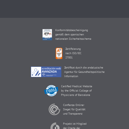
Konformitätsbescheinigung
gemäß dem spanischen
nationalen Sicherheitsschema
Zertifizierung
nach ISO/IEC
27001
Zertifikat durch die andalusische
Agentur für Gesundheitspolitische
Information
Certified Medical Website
by the Official College of
Physicians of Barcelona
Confianza Online-
Siegel für Qualität
und Transparenz
Projekt ist Mitglied
der Charta der