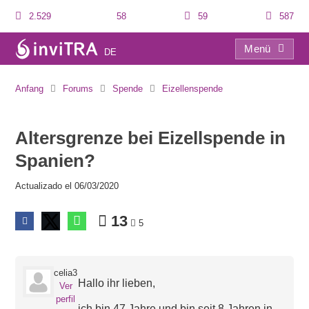
2.529
58
59
587
Menü
DE
Altersgrenze bei Eizellspende in Spanien?
Anfang
Forums
Spende
Eizellenspende
Altersgrenze bei Eizellspende in
Spanien?
Actualizado el 06/03/2020
13
5
celia3
Hallo ihr lieben,
Ver
perfil
ich bin 47 Jahre und bin seit 8 Jahren in