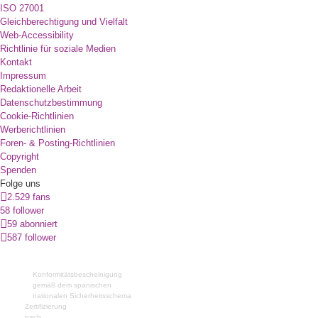
ISO 27001
Gleichberechtigung und Vielfalt
Web-Accessibility
Richtlinie für soziale Medien
Kontakt
Impressum
Redaktionelle Arbeit
Datenschutzbestimmung
Cookie-Richtlinien
Werberichtlinien
Foren- & Posting-Richtlinien
Copyright
Spenden
Folge uns
2.529 fans
58 follower
59 abonniert
587 follower
Konformitätsbescheinigung
gemäß dem spanischen
nationalen Sicherheitsschema
Zertifizierung
nach