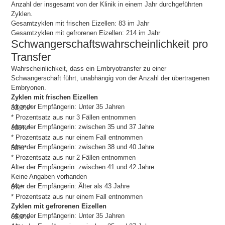
Anzahl der insgesamt von der Klinik in einem Jahr durchgeführten
Zyklen.
Gesamtzyklen mit frischen Eizellen:
83
im Jahr
Gesamtzyklen mit gefrorenen Eizellen:
214
im Jahr
Schwangerschaftswahrscheinlichkeit pro
Transfer
Wahrscheinlichkeit, dass ein Embryotransfer zu einer
Schwangerschaft führt, unabhängig von der Anzahl der übertragenen
Embryonen.
Zyklen mit frischen Eizellen
Alter der Empfängerin: Unter 35 Jahren
33,3%*
* Prozentsatz aus nur 3 Fällen entnommen
Alter der Empfängerin: zwischen 35 und 37 Jahre
100%*
* Prozentsatz aus nur einem Fall entnommen
Alter der Empfängerin: zwischen 38 und 40 Jahre
50%*
* Prozentsatz aus nur 2 Fällen entnommen
Alter der Empfängerin: zwischen 41 und 42 Jahre
Keine Angaben vorhanden
Alter der Empfängerin: Älter als 43 Jahre
0%*
* Prozentsatz aus nur einem Fall entnommen
Zyklen mit gefrorenen Eizellen
Alter der Empfängerin: Unter 35 Jahren
65,9%