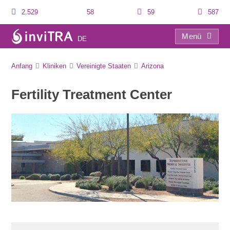
2.529
58
59
587
Menü
DE
Fertility Treatment Center
Anfang
Kliniken
Vereinigte Staaten
Arizona
Fertility Treatment Center