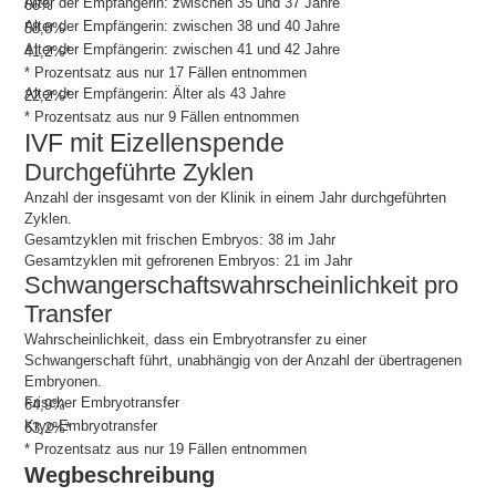
Alter der Empfängerin: zwischen 35 und 37 Jahre
66%
Alter der Empfängerin: zwischen 38 und 40 Jahre
58,8%
Alter der Empfängerin: zwischen 41 und 42 Jahre
41,2%*
* Prozentsatz aus nur 17 Fällen entnommen
Alter der Empfängerin: Älter als 43 Jahre
22,2%*
* Prozentsatz aus nur 9 Fällen entnommen
IVF mit Eizellenspende
Durchgeführte Zyklen
Anzahl der insgesamt von der Klinik in einem Jahr durchgeführten
Zyklen.
Gesamtzyklen mit frischen Embryos:
38
im Jahr
Gesamtzyklen mit gefrorenen Embryos:
21
im Jahr
Schwangerschaftswahrscheinlichkeit pro
Transfer
Wahrscheinlichkeit, dass ein Embryotransfer zu einer
Schwangerschaft führt, unabhängig von der Anzahl der übertragenen
Embryonen.
Frischer Embryotransfer
64,9%
Kryo-Embryotransfer
63,2%*
* Prozentsatz aus nur 19 Fällen entnommen
Wegbeschreibung