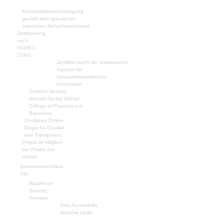
Konformitätsbescheinigung
gemäß dem spanischen
nationalen Sicherheitsschema
Zertifizierung
nach
ISO/IEC
27001
Zertifikat durch die andalusische
Agentur für
Gesundheitspolitische
Information
Certified Medical
Website by the Official
College of Physicians of
Barcelona
Confianza Online-
Siegel für Qualität
und Transparenz
Projekt ist Mitglied
der Charta der
Vielfalt
Sicherheitszertifikat
SSL
Wordfence
Security
Premium
Web Accessibility
Initiative Level