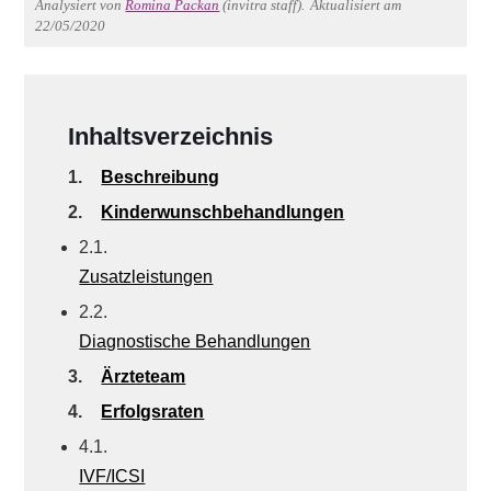
Analysiert von
Romina Packan
(invitra staff).
Aktualisiert am
22/05/2020
Inhaltsverzeichnis
1.
Beschreibung
2.
Kinderwunschbehandlungen
2.1.
Zusatzleistungen
2.2.
Diagnostische Behandlungen
3.
Ärzteteam
4.
Erfolgsraten
4.1.
IVF/ICSI