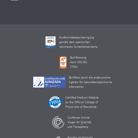
Konformitätsbescheinigung
gemäß dem spanischen
nationalen Sicherheitsschema
Zertifizierung
nach ISO/IEC
27001
Zertifikat durch die andalusische
Agentur für Gesundheitspolitische
Information
Certified Medical Website
by the Official College of
Physicians of Barcelona
Confianza Online-
Siegel für Qualität
und Transparenz
Projekt ist Mitglied