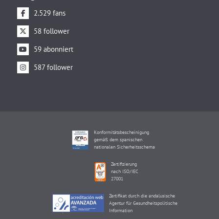
2.529 fans
58 follower
59 abonniert
587 follower
Konformitätsbescheinigung
gemäß dem spanischen
nationalen Sicherheitsschema
Zertifizierung
nach ISO/IEC
27001
Zertifikat durch die andalusische
Agentur für Gesundheitspolitische
Information