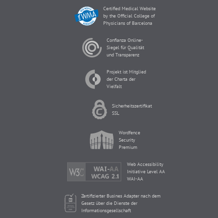
Certified Medical Website
by the Official College of
Physicians of Barcelona
Confianza Online-
Siegel für Qualität
und Transparenz
Projekt ist Mitglied
der Charta der
Vielfalt
Sicherheitszertifikat
SSL
Wordfence
Security
Premium
Web Accessibility
Initiative Level AA
WAI-AA
Zertifizierter Busines Adapter nach dem
Gesetz über die Dienste der
Informationsgesellschaft