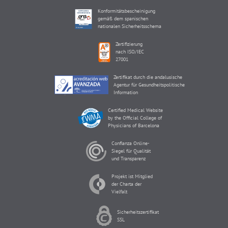
Konformitätsbescheinigung
gemäß dem spanischen
nationalen Sicherheitsschema
Zertifizierung
nach ISO/IEC
27001
Zertifikat durch die andalusische
Agentur für Gesundheitspolitische
Information
Certified Medical Website
by the Official College of
Physicians of Barcelona
Confianza Online-
Siegel für Qualität
und Transparenz
Projekt ist Mitglied
der Charta der
Vielfalt
Sicherheitszertifikat
SSL