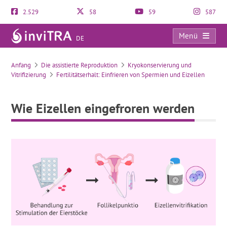
2.529
58
59
587
Menü
DE
Wie Eizellen eingefroren werden
Anfang
Die assistierte Reproduktion
Kryokonservierung und
Vitrifizierung
Fertilitätserhalt: Einfrieren von Spermien und Eizellen
Wie Eizellen eingefroren werden