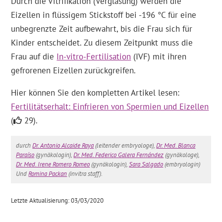
Durch die Vitrifikation (Verglasung) werden die
Eizellen in flüssigem Stickstoff bei -196 °C für eine
unbegrenzte Zeit aufbewahrt, bis die Frau sich für
Kinder entscheidet. Zu diesem Zeitpunkt muss die
Frau auf die
In-vitro-Fertilisation
(IVF) mit ihren
gefrorenen Eizellen zurückgreifen.
Hier können Sie den kompletten Artikel lesen:
Fertilitätserhalt: Einfrieren von Spermien und Eizellen
(
29).
durch
Dr. Antonio Alcaide Raya
(leitender embryologe),
Dr. Med. Blanca
Paraíso
(gynäkologin),
Dr. Med. Federico Galera Fernández
(gynäkologe),
Dr. Med. Irene Romero Romeo
(gynäkologin),
Sara Salgado
(embryologin)
Und
Romina Packan
(invitra staff).
Letzte Aktualisierung: 03/03/2020