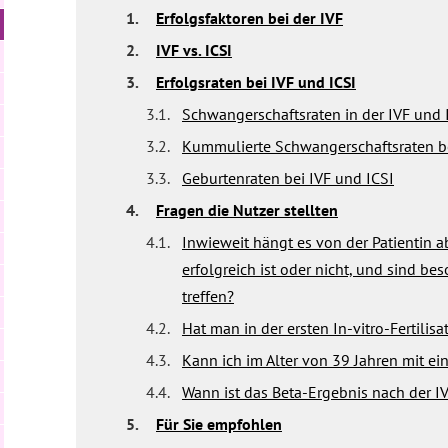
1.
Erfolgsfaktoren bei der IVF
2.
IVF vs. ICSI
3.
Erfolgsraten bei IVF und ICSI
3.1.
Schwangerschaftsraten in der IVF und I
3.2.
Kummulierte Schwangerschaftsraten be
3.3.
Geburtenraten bei IVF und ICSI
4.
Fragen die Nutzer stellten
4.1.
Inwieweit hängt es von der Patientin 
erfolgreich ist oder nicht, und sind 
treffen?
4.2.
Hat man in der ersten In-vitro-Fertilis
4.3.
Kann ich im Alter von 39 Jahren mit e
4.4.
Wann ist das Beta-Ergebnis nach der IV
5.
Für Sie empfohlen