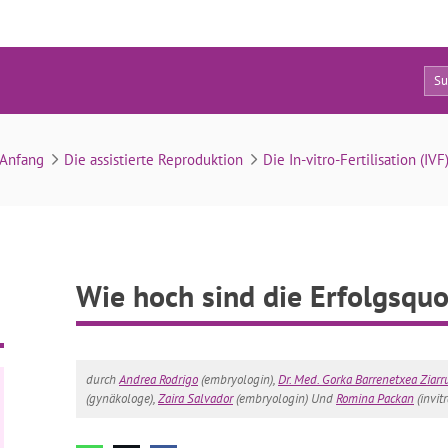
19
Wie hoch sind die Erfolgsquoten bei der IVF?
Anfang
Die assistierte Reproduktion
Die In-vitro-Fertilisation (IVF
Wie hoch sind die Erfolgsquo
durch
Andrea Rodrigo
(embryologin),
Dr. Med. Gorka Barrenetxea Ziarr
(gynäkologe),
Zaira Salvador
(embryologin) Und
Romina Packan
(invitr