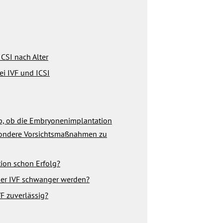
CSI nach Alter
i IVF und ICSI
ab, ob die Embryonenimplantation
besondere Vorsichtsmaßnahmen zu
ation schon Erfolg?
iner IVF schwanger werden?
F zuverlässig?