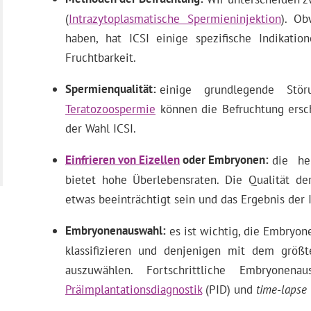
(
Intrazytoplasmatische Spermieninjektion
). Ob
haben, hat ICSI einige spezifische Indikatio
Fruchtbarkeit.
Spermienqualität
einige grundlegende St
Teratozoospermie
können die Befruchtung ersch
der Wahl ICSI.
Einfrieren von Eizellen
oder Embryonen
die he
bietet hohe Überlebensraten. Die Qualität d
etwas beeinträchtigt sein und das Ergebnis der 
Embryonenauswahl
es ist wichtig, die Embryon
klassifizieren und denjenigen mit dem größte
auszuwählen. Fortschrittliche Embryonen
Präimplantationsdiagnostik
(PID) und
time-lapse