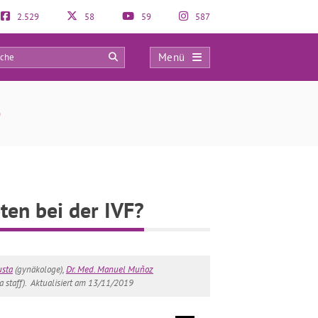
2.529
58
59
587
Menü
4
)
ten bei der IVF?
usta
(gynäkologe),
Dr. Med. Manuel Muñoz
a staff).
Aktualisiert am 13/11/2019