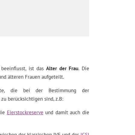
beeinflusst, ist das
Alter der Frau
. Die
nd älteren Frauen aufgeteilt.
kte, die bei der Bestimmung der
 zu berücksichtigen sind, z.B:
die
Eierstockreserve
und damit auch die
wischen der klassischen IVF und der
ICSI