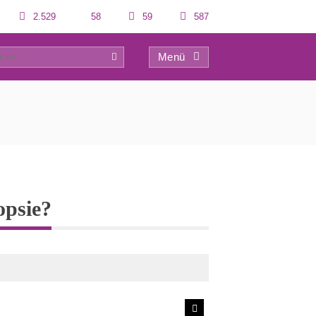
2.529
58
59
587
Menü
0
opsie?