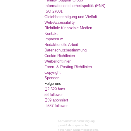
Fertility Support Group
Informationssicherheitspolitik (ENS)
ISO 27001
Gleichberechtigung und Vielfalt
Web-Accessibility
Richtlinie für soziale Medien
Kontakt
Impressum
Redaktionelle Arbeit
Datenschutzbestimmung
Cookie-Richtlinien
Werberichtlinien
Foren- & Posting-Richtlinien
Copyright
Spenden
Folge uns
2.529 fans
58 follower
59 abonniert
587 follower
Konformitätsbescheinigung
gemäß dem spanischen
nationalen Sicherheitsschema