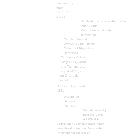
Zertifizierung
nach
ISO/IEC
27001
Zertifikat durch die andalusische
Agentur für
Gesundheitspolitische
Information
Certified Medical
Website by the Official
College of Physicians of
Barcelona
Confianza Online-
Siegel für Qualität
und Transparenz
Projekt ist Mitglied
der Charta der
Vielfalt
Sicherheitszertifikat
SSL
Wordfence
Security
Premium
Web Accessibility
Initiative Level
AA WAI-AA
Zertifizierter Busines Adapter nach
dem Gesetz über die Dienste der
Informationsgesellschaft