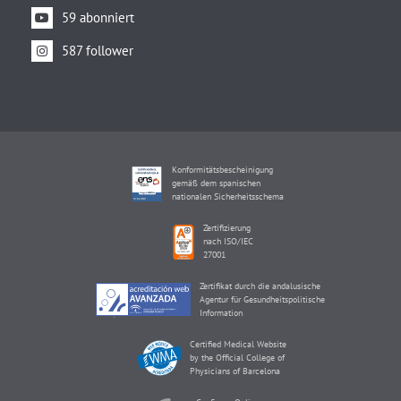
59 abonniert
587 follower
Konformitätsbescheinigung
gemäß dem spanischen
nationalen Sicherheitsschema
Zertifizierung
nach ISO/IEC
27001
Zertifikat durch die andalusische
Agentur für Gesundheitspolitische
Information
Certified Medical Website
by the Official College of
Physicians of Barcelona