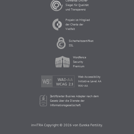
Confianza Online-
Siegel für Qualität
und Transparenz
Projekt ist Mitglied
der Charta der
Vielfalt
Sicherheitszertifikat
SSL
Wordfence
Security
Premium
Web Accessibility
Initiative Level AA
WAI-AA
Zertifizierter Busines Adapter nach dem
Gesetz über die Dienste der
Informationsgesellschaft
inviTRA Copyright © 2026 von Eureka Fertility.