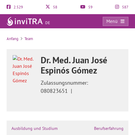
2.529
58
59
587
Menü
DE
Gefrorene Embryone: Wie sind die Erfolgschancen im Kryotransfer?
Anfang
Team
Dr. Med. Juan José
Espinós Gómez
Zulassungsnummer:
080823651
|
Ausbildung und Studium
Berufserfahrung