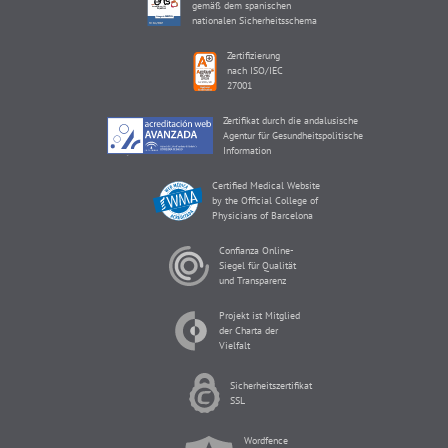
gemäß dem spanischen
nationalen Sicherheitsschema
Zertifizierung
nach ISO/IEC
27001
Zertifikat durch die andalusische
Agentur für Gesundheitspolitische
Information
Certified Medical Website
by the Official College of
Physicians of Barcelona
Confianza Online-
Siegel für Qualität
und Transparenz
Projekt ist Mitglied
der Charta der
Vielfalt
Sicherheitszertifikat
SSL
Wordfence