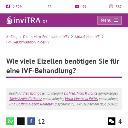
2.529
58
59
587
Menü
DE
Wie viele Eizellen benötigen Sie für eine IVF-Behandlung?
Anfang
Die In-vitro-Fertilisation (IVF)
Ablauf einer IVF
Follikelstimulation in der IVF
Wie viele Eizellen benötigen Sie für
eine IVF-Behandlung?
durch
Andrea Rodrigo
(embryologin),
Dr. Med. Mark P. Trolice
(gynäkologe),
Silvia Azaña Gutiérrez
(embryologin),
Víctor Montalvo Pallés
(embryologe)
Und
Cristina Algarra Goosman
(psychologin).
Aktualisiert am 01/12/2021
12
4