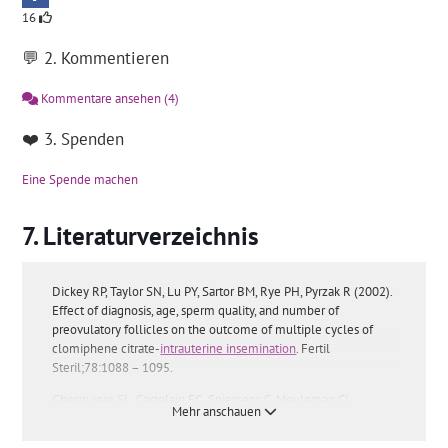
16
💬 2. Kommentieren
Kommentare ansehen
(4)
❤️ 3. Spenden
Eine Spende machen
Literaturverzeichnis
Dickey RP, Taylor SN, Lu PY, Sartor BM, Rye PH, Pyrzak R (2002).
Effect of diagnosis, age, sperm quality, and number of
preovulatory follicles on the outcome of multiple cycles of
clomiphene citrate-
intrauterine insemination
. Fertil
Steril;78:1088 – 1095.
Ghesquiere SL, Castelain EG, Spiessens C, Meuleman CL,
Mehr anschauen
D’Hooghe TM. Relationship between follicle number and
(multiple) live birth rate after controlled ovarian