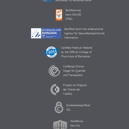
nationalen Sicherheitsschema
Zertifizierung
nach ISO/IEC
27001
Zertifikat durch die andalusische
Agentur für Gesundheitspolitische
Information
Certified Medical Website
by the Official College of
Physicians of Barcelona
Confianza Online-
Siegel für Qualität
und Transparenz
Projekt ist Mitglied
der Charta der
Vielfalt
Sicherheitszertifikat
SSL
Wordfence
Security