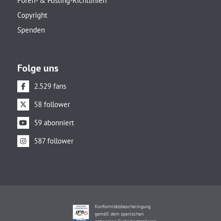
Foren- & Posting-Richtlinien
Copyright
Spenden
Folge uns
2.529 fans
58 follower
59 abonniert
587 follower
Konformitätsbescheinigung
gemäß dem spanischen