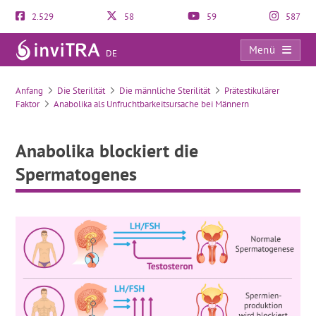
2.529
58
59
587
Menü
DE
Anabolika blockiert die Spermatogenes
Anfang
Die Sterilität
Die männliche Sterilität
Prätestikulärer
Faktor
Anabolika als Unfruchtbarkeitsursache bei Männern
Anabolika blockiert die
Spermatogenes