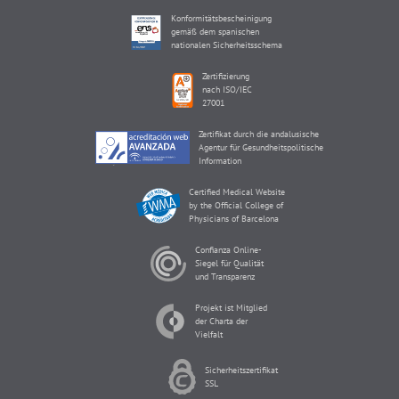
Konformitätsbescheinigung
gemäß dem spanischen
nationalen Sicherheitsschema
Zertifizierung
nach ISO/IEC
27001
Zertifikat durch die andalusische
Agentur für Gesundheitspolitische
Information
Certified Medical Website
by the Official College of
Physicians of Barcelona
Confianza Online-
Siegel für Qualität
und Transparenz
Projekt ist Mitglied
der Charta der
Vielfalt
Sicherheitszertifikat
SSL