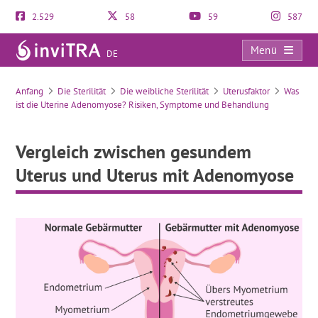
2.529
58
59
587
Menü
DE
Vergleich zwischen gesundem Uterus und Uterus mit Adenomyose
Anfang
Die Sterilität
Die weibliche Sterilität
Uterusfaktor
Was
ist die Uterine Adenomyose? Risiken, Symptome und Behandlung
Vergleich zwischen gesundem
Uterus und Uterus mit Adenomyose